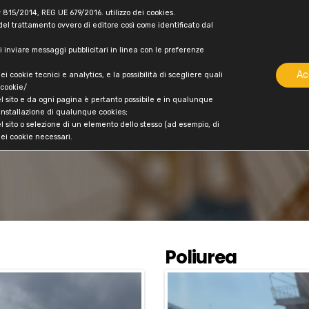
15/2014, REG UE 679/2016. utilizzo dei cookies.
e del trattamento ovvero di editore così come identificato dal
e di inviare messaggi pubblicitari in linea con le preferenze
me
Chi Siamo
Prodotti
Certificazioni
Ph
Ac
ei cookie tecnici e analytics, e la possibilità di scegliere quali
-cookie/
zione e isolamento te
el sito e da ogni pagina è pertanto possibile e in qualunque
installazione di qualunque cookies;
sito o selezione di un elemento dello stesso (ad esempio, di
ei cookie necessari.
Poliurea