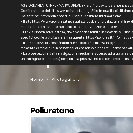
AGGIORNAMENTO INFORMATIVA BREVE ex art. 4 provv.to garante privacy 8
info@poliures.it
800.832026
Gentile utente del sito www.poliures.it, Luigi Stile in qualità di titolar
Garante nel provvedimento di cui sopra, desidera informare che:
- Il sito https://www.poliures.it non utilizza cookie di profilazione al fin
Ho
manifestate dall'utente nell'ambito della navigazione in rete;
-Il link all'informativa estesa, dove vengono fornite indicazioni sull'uso d
specifici cookie autorizzare è il seguente:
https://poliures.it/informativa
Impermeabilizza
- Il link
https://poliures.it/informativa-cookie/
si ritrova in ogni pagina d
momento cambiare le impostazioni di consenso e negare il consenso all'
- La prosecuzione della navigazione mediante accesso ad altra area del 
napoli
un'immagine o di un link) comporta la prestazione del consenso all'uso d
Home
Photogallery
Poliuretano